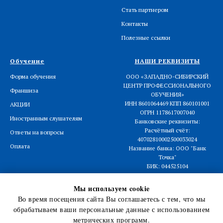
Стать партнером
Контакты
Полезные ссылки
Обучение
НАШИ РЕКВИЗИТЫ
Форма обучения
ООО «ЗАПАДНО-СИБИРСКИЙ
ЦЕНТР ПРОФЕССИОНАЛЬНОГО
Франшиза
ОБУЧЕНИЯ»
ИНН 8601064469 КПП 860101001
АКЦИИ
ОГРН 1178617007040
Иностранным слушателям
Банковские реквизиты:
Расчётный счёт:
Ответы на вопросы
40702810002500033024
Оплата
Название банка: ООО "Банк
Точка"
БИК: 044525104
Корреспондентский счёт:
30101810745374525104
Мы используем cookie
Во время посещения сайта Вы соглашаетесь с тем, что мы
обрабатываем ваши персональные данные с использованием
Лицензия на образовательную деятельность
серия № 3145 от
метрических программ.
31.07.2018